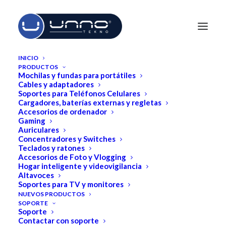
INICIO
PRODUCTOS
Mochilas y fundas para portátiles
AVISO DE PRIVACIDAD
Cables y adaptadores
Soportes para Teléfonos Celulares
Cargadores, baterías externas y regletas
Accesorios de ordenador
Gaming
Última actualización 30 de septiembre de 2022
Auriculares
Concentradores y Switches
Teclados y ratones
Accesorios de Foto y Vlogging
Este aviso de privacidad para Unno Tekno LLC
Hogar inteligente y videovigilancia
Altavoces
("Compañía", "nosotros" o "nuestro"), describe cómo y por
Soportes para TV y monitores
qué podemos recoger, almacenar, utilizar y/o compartir
NUEVOS PRODUCTOS
SOPORTE
("procesar") su información cuando usted utiliza nuestros
Soporte
servicios ("Servicios"), como cuando usted:
Contactar con soporte