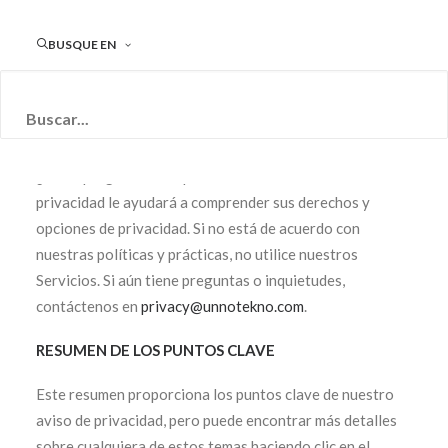
Visite nuestro sitio web en
http://www.unnotekno.com,
o
BUSQUE EN
cualquier sitio web nuestro que tenga un enlace a este
aviso de privacidad
Interactúe con nosotros de otras maneras relacionadas,
incluyendo ventas, marketing o eventos
¿Tiene preguntas o inquietudes? Leer este aviso de
privacidad le ayudará a comprender sus derechos y
opciones de privacidad. Si no está de acuerdo con
nuestras políticas y prácticas, no utilice nuestros
Servicios. Si aún tiene preguntas o inquietudes,
contáctenos en
privacy@unnotekno.com
.
RESUMEN DE LOS PUNTOS CLAVE
Este resumen proporciona los puntos clave de nuestro
aviso de privacidad, pero puede encontrar más detalles
sobre cualquiera de estos temas haciendo clic en el